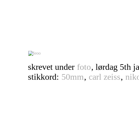
skrevet under
foto
, lørdag 5th j
stikkord:
50mm
,
carl zeiss
,
nik