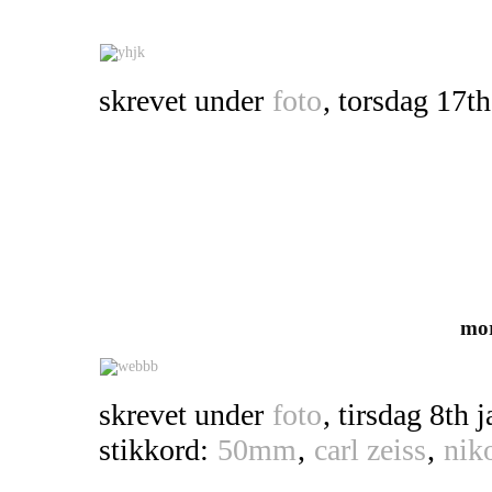
skrevet under
foto
, torsdag 17th
mo
skrevet under
foto
, tirsdag 8th 
stikkord:
50mm
,
carl zeiss
,
nik