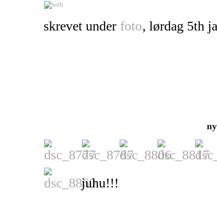
skrevet under
foto
, lørdag 5th j
ny
juhu!!!