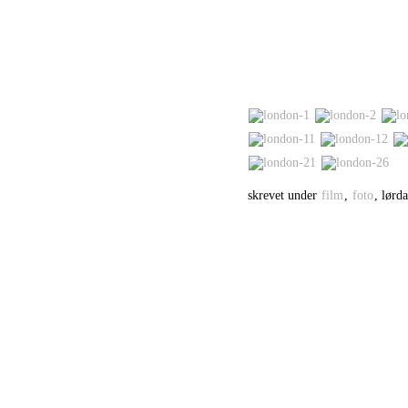
skrevet under
film
,
foto
, lørd