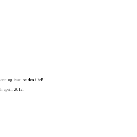
jenni
og
ivar
. se den i hd!!
th april, 2012.