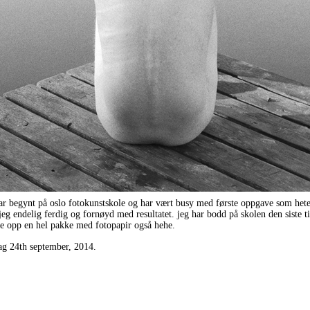
ar begynt på oslo fotokunstskole og har vært busy med første oppgave som heter
jeg endelig ferdig og fornøyd med resultatet. jeg har bodd på skolen den siste 
e opp en hel pakke med fotopapir også hehe.
ag 24th september, 2014.