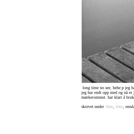
long time no see, hehe:p jeg h
jeg har endt opp med og nå er 
mørkerommet. har klart å bruk
skrevet under
film
,
foto
, onsd