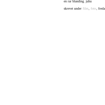
en rar blanding. juhu
skrevet under
film
,
foto
, fred