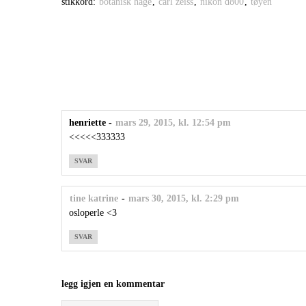
stikkord:
botanisk hage
,
carl zeiss
,
nikon d800
,
tøyen
henriette
-
mars 29, 2015, kl. 12:54 pm
<<<<<333333
SVAR
tine katrine
-
mars 30, 2015, kl. 2:29 pm
osloperle <3
SVAR
legg igjen en kommentar