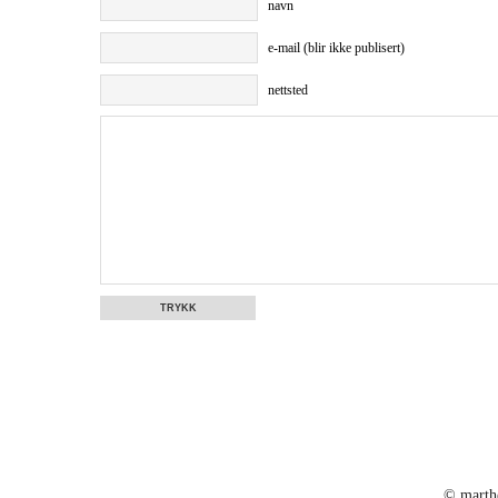
navn
e-mail (blir ikke publisert)
nettsted
© marth