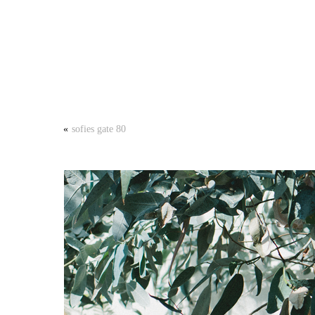
«
sofies gate 80